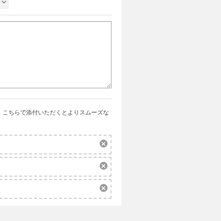
、こちらで添付いただくとよりスムーズな
削
除
削
除
削
除