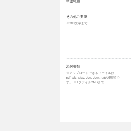
希望職種
その他ご要望
※300文字まで
添付書類
※アップロードできるファイルは、
pdf, xls, xlsx, doc, docx, txtの6種類で
す。
※1ファイル2MBまで