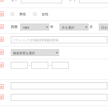
男性
女性
須
西暦
年
月
須
須
須
-
-
須
須
須