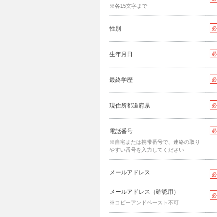
※各15文字まで
性別
必
生年月日
必
最終学歴
必
現住所都道府県
必
電話番号
必
※自宅または携帯番号で、連絡の取り
やすい番号を入力してください
メールアドレス
必
メールアドレス（確認用）
必
※コピーアンドペースト不可