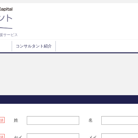
援サービス
コンサルタント紹介
姓
名
須
セイ
メイ
須