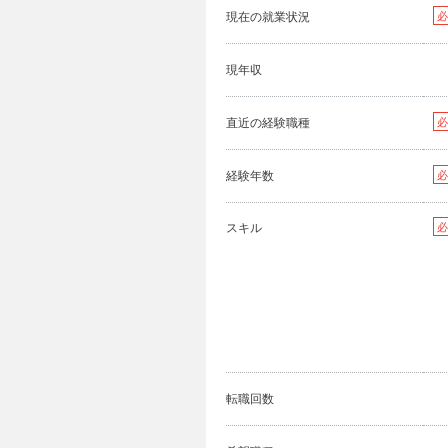
現在の就業状況
必
現年収
直近の経験職種
必
経験年数
必
スキル
必
転職回数