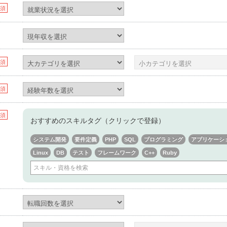
須
須
須
須
おすすめのスキルタグ（クリックで登録）
システム開発
要件定義
PHP
SQL
プログラミング
アプリケーシ
Linux
DB
テスト
フレームワーク
C++
Ruby