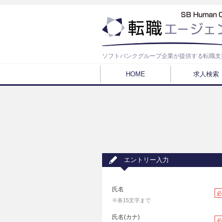
ソフトバンクグループ企業が提供する転職支
HOME
求人検索
エントリー入力
氏名
必
※各15文字まで
氏名(カナ)
必