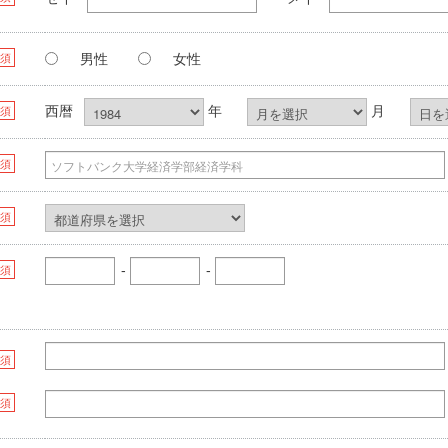
男性
女性
須
西暦
年
月
須
須
須
-
-
須
須
須