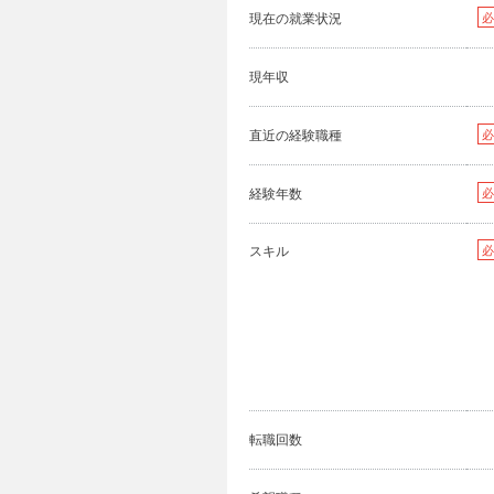
現在の就業状況
必
現年収
直近の経験職種
必
経験年数
必
スキル
必
転職回数