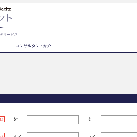
援サービス
コンサルタント紹介
姓
名
須
セイ
メイ
須