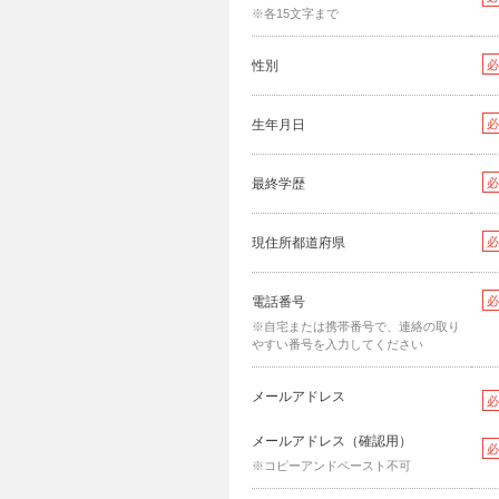
※各15文字まで
性別
必
生年月日
必
最終学歴
必
現住所都道府県
必
電話番号
必
※自宅または携帯番号で、連絡の取り
やすい番号を入力してください
メールアドレス
必
メールアドレス（確認用）
必
※コピーアンドペースト不可