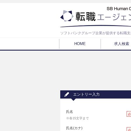
ソフトバンクグループ企業が提供する転職支
HOME
求人検索
エントリー入力
氏名
必
※各15文字まで
氏名(カナ)
必