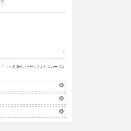
、こちらで添付いただくとよりスムーズな
削
除
削
除
削
除