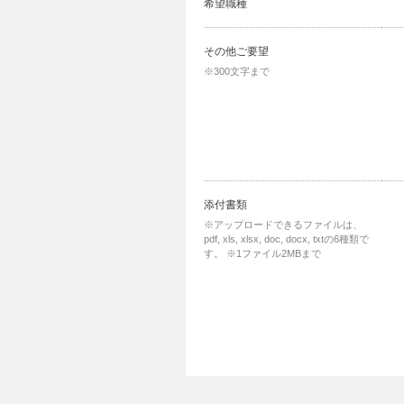
希望職種
その他ご要望
※300文字まで
添付書類
※アップロードできるファイルは、
pdf, xls, xlsx, doc, docx, txtの6種類で
す。
※1ファイル2MBまで