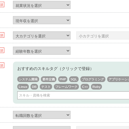
須
須
須
須
おすすめのスキルタグ（クリックで登録）
システム開発
要件定義
PHP
SQL
プログラミング
アプリケーシ
Linux
DB
テスト
フレームワーク
C++
Ruby