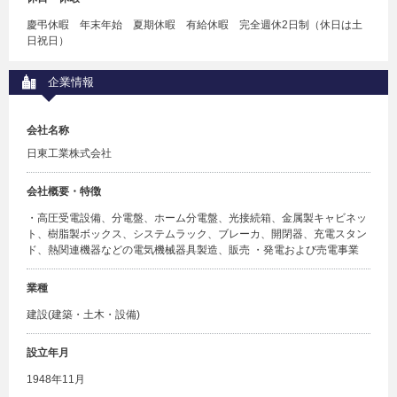
慶弔休暇 年末年始 夏期休暇 有給休暇 完全週休2日制（休日は土
日祝日）
企業情報
会社名称
日東工業株式会社
会社概要・特徴
・高圧受電設備、分電盤、ホーム分電盤、光接続箱、金属製キャビネッ
ト、樹脂製ボックス、システムラック、ブレーカ、開閉器、充電スタン
ド、熱関連機器などの電気機械器具製造、販売 ・発電および売電事業
業種
建設(建築・土木・設備)
設立年月
1948年11月