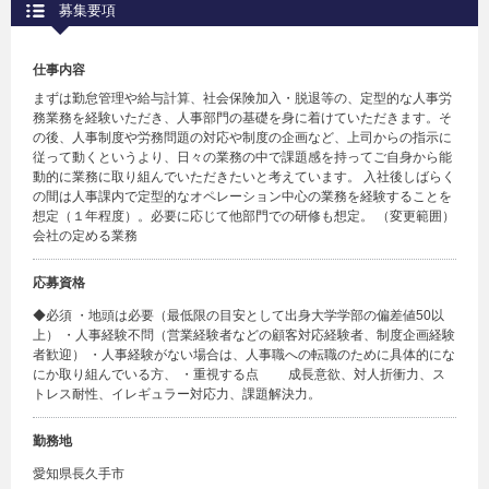
募集要項
仕事内容
まずは勤怠管理や給与計算、社会保険加入・脱退等の、定型的な人事労
務業務を経験いただき、人事部門の基礎を身に着けていただきます。そ
の後、人事制度や労務問題の対応や制度の企画など、上司からの指示に
従って動くというより、日々の業務の中で課題感を持ってご自身から能
動的に業務に取り組んでいただきたいと考えています。 入社後しばらく
の間は人事課内で定型的なオペレーション中心の業務を経験することを
想定（１年程度）。必要に応じて他部門での研修も想定。 （変更範囲）
会社の定める業務
応募資格
◆必須 ・地頭は必要（最低限の目安として出身大学学部の偏差値50以
上） ・人事経験不問（営業経験者などの顧客対応経験者、制度企画経験
者歓迎） ・人事経験がない場合は、人事職への転職のために具体的にな
にか取り組んでいる方、 ・重視する点 成長意欲、対人折衝力、ス
トレス耐性、イレギュラー対応力、課題解決力。
勤務地
愛知県長久手市