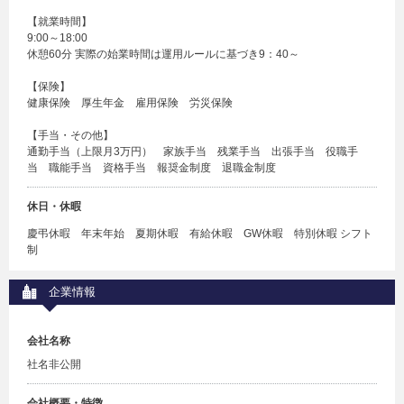
【就業時間】
9:00～18:00
休憩60分 実際の始業時間は運用ルールに基づき9：40～
【保険】
健康保険 厚生年金 雇用保険 労災保険
【手当・その他】
通勤手当（上限月3万円） 家族手当 残業手当 出張手当 役職手
当 職能手当 資格手当 報奨金制度 退職金制度
休日・休暇
慶弔休暇 年末年始 夏期休暇 有給休暇 GW休暇 特別休暇 シフト
制
企業情報
会社名称
社名非公開
会社概要・特徴