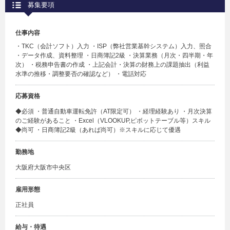
募集要項
仕事内容
・TKC（会計ソフト）入力 ・ISP（弊社営業基幹システム）入力、照合
・データ作成、資料整理 ・日商簿記2級 ・決算業務（月次・四半期・年
次） ・税務申告書の作成 ・上記会計・決算の財務上の課題抽出（利益
水準の推移・調整要否の確認など） ・電話対応
応募資格
◆必須 ・普通自動車運転免許（AT限定可） ・経理経験あり ・月次決算
のご経験があること ・Excel（VLOOKUP,ピボットテーブル等）スキル
◆尚可 ・日商簿記2級（あれば尚可）※スキルに応じて優遇
勤務地
大阪府大阪市中央区
雇用形態
正社員
給与・待遇