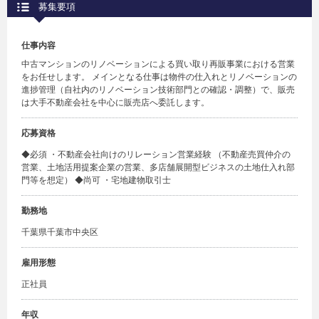
募集要項
仕事内容
中古マンションのリノベーションによる買い取り再販事業における営業
をお任せします。 メインとなる仕事は物件の仕入れとリノベーションの
進捗管理（自社内のリノベーション技術部門との確認・調整）で、販売
は大手不動産会社を中心に販売店へ委託します。
応募資格
◆必須 ・不動産会社向けのリレーション営業経験 （不動産売買仲介の
営業、土地活用提案企業の営業、多店舗展開型ビジネスの土地仕入れ部
門等を想定） ◆尚可 ・宅地建物取引士
勤務地
千葉県千葉市中央区
雇用形態
正社員
年収