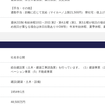
【手当・その他】
通勤手当：距離に応じて支給（マイカー／上限21,500円） 寮社宅：借上げ寮、
週休2日制 有給休暇10日～20日 第2・第4土曜（第1、第3土曜が祝日
め祝日が重なる場合は休日出勤あり※GW等） 年末年始休暇、夏季休暇、
社名非公開
総合建設業（土木・建築工事請負業）を行っています。 （1）建築事業 （2
ベーション事業 （5）不動産事業
建設(建築・土木・設備)
1954年1月
48,500万円