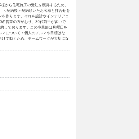
客様から住宅施工の受注を獲得するため、
。 ＜契約後＞契約頂いたお客様と打合せを
ンを作ります。それを設計やインテリアコ
0名営業の方がおり、30代前半が多いで
成約しております。この事業部は月曜日を
ノルマについて：個人のノルマや目標はな
向けて動くため、チームワークが大切にな