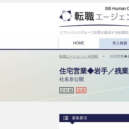
ソフトバンクグループ企業が提供する転職支
HOME
求人検索
転職エージェント HOME
住宅営業◆岩
住宅営業◆岩手／残業月
社名非公開
正社員
急募
募集要項