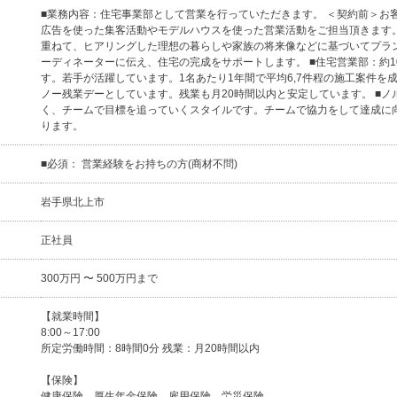
■業務内容：住宅事業部として営業を行っていただきます。 ＜契約前＞お
広告を使った集客活動やモデルハウスを使った営業活動をご担当頂きます
重ねて、ヒアリングした理想の暮らしや家族の将来像などに基づいてプラ
ーディネーターに伝え、住宅の完成をサポートします。 ■住宅営業部：約1
す。若手が活躍しています。1名あたり1年間で平均6,7件程の施工案件を
ノー残業デーとしています。残業も月20時間以内と安定しています。 ■
く、チームで目標を追っていくスタイルです。チームで協力をして達成に
ります。
■必須： 営業経験をお持ちの方(商材不問)
岩手県北上市
正社員
300万円 〜 500万円まで
【就業時間】
8:00～17:00
所定労働時間：8時間0分 残業：月20時間以内
【保険】
健康保険、厚生年金保険、雇用保険、労災保険