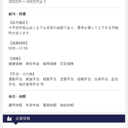
350万円 〜 500万円まで
給与・待遇
【給与補足】
※予定年収はあくまでも目安の金額であり、選考を通じて上下する可能
性があります。
【就業時間】
9:00～17:30
【保険】
健康保険 厚生年金 雇用保険 労災保険
【手当・その他】
通勤手当 家族手当 残業手当 営業手当 役職手当、出張手当、赴任
手当、免許使用手当 等
休日・休暇
慶弔休暇 年末年始 夏期休暇 有給休暇
企業情報