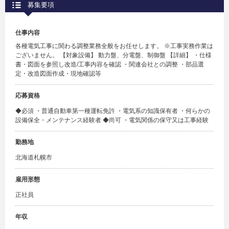
募集要項
仕事内容
各種電気工事に関わる調整業務全般をお任せします。 ※工事実務作業は
ございません。 【対象設備】 動力盤、分電盤、制御盤 【詳細】 ・仕様
書・図面を参照し改造/工事内容を確認 ・関連会社との調整 ・部品選
定・改造図面作成・現地確認等
応募資格
◆必須 ・普通自動車第一種運転免許 ・電気系の知識保有者 ・何らかの
設備保全・メンテナンス経験者 ◆尚可 ・電気関係の保守又は工事経験
勤務地
北海道札幌市
雇用形態
正社員
年収