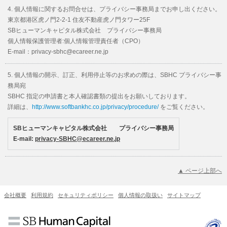
個人情報に関するお問合せは、プライバシー事務局までお申し出ください。
東京都港区虎ノ門2-2-1 住友不動産虎ノ門タワー25F
SBヒューマンキャピタル株式会社 プライバシー事務局
個人情報保護管理者:個人情報管理責任者（CPO）
E-mail：privacy-sbhc@ecareer.ne.jp
個人情報の開示、訂正、利用停止等のお求めの際は、SBHC プライバシー事
務局宛
SBHC 指定の申請書と本人確認書類の提出をお願いしております。
詳細は、
http://www.softbankhc.co.jp/privacy/procedure/
をご覧ください。
SBヒューマンキャピタル株式会社 プライバシー事務局
E-mail:
privacy-SBHC@ecareer.ne.jp
▲ ページ上部へ
会社概要
利用規約
セキュリティポリシー
個人情報の取扱い
サイトマップ