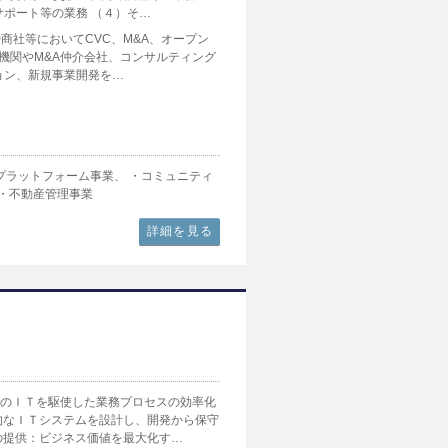
サポート等の業務 （４）そ…
商社等においてCVC、M&A、オープン
機関やM&A仲介会社、コンサルティング
ョン、新規事業開発を…
プラットフォーム事業、 ・コミュニティ
 ・不動産管理事業
詳細を見る
端のＩＴを駆使した業務プロセスの効率化
的なＩＴシステムを設計し、開発から保守
の提供：ビジネス価値を最大化す…