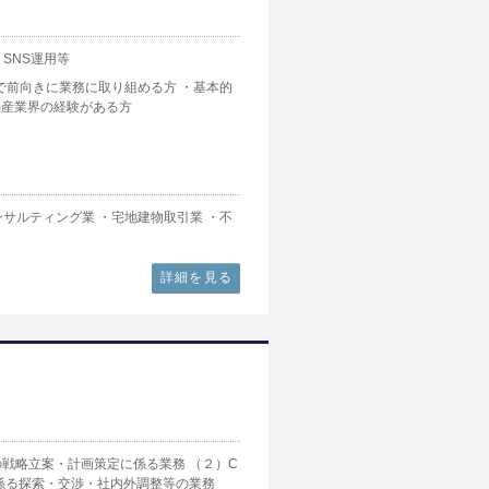
 SNS運用等
で前向きに業務に取り組める方 ・基本的
や不動産業界の経験がある方
サルティング業 ・宅地建物取引業 ・不
詳細を見る
戦略立案・計画策定に係る業務 （２）C
係る探索・交渉・社内外調整等の業務