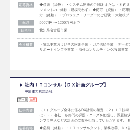
◆必須 （経験） ・システム開発のご経験 または ・社内
応募資格
ジメントのご経験（規模問わず） ◆尚可 （資格） ・応
方 （経験） ・プロジェクトリーダーのご経験 ・大規模
500万円 〜 1200万円まで
年収
愛知県名古屋市栄
勤務地
・電気事業およびその附帯事業 ・ガス供給事業 ・データ
会社概要
サポートインフラ事業 ・海外コンサルティング/投資事業
社内ＩＴコンサル【ＤＸ計画グループ】
中部電力株式会社
正社員
急募
（１）グループ全体に係るDX計画の策定 （２）ＩＴ技術
仕事内容
は・・・ 各社・各部門の課題・ニーズを把握し、課題解
ンフラ導入などの計画の立案を担当していただきます。 
◆必須 （経験） ・ＩＴコンサルタント、業務改善、ＤＸ
応募資格