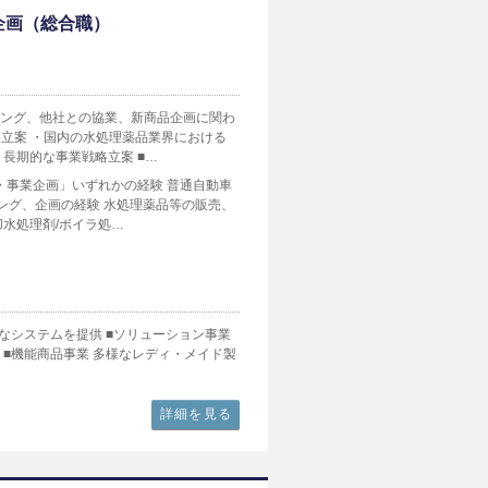
企画（総合職）
ィング、他社との協業、新商品企画に関わ
略立案 ・国内の水処理薬品業界における
長期的な事業戦略立案 ■…
・事業企画」いずれかの経験 普通自動車
ィング、企画の経験 水処理薬品等の販売、
水処理剤/ボイラ処…
なシステムを提供 ■ソリューション事業
■機能商品事業 多様なレディ・メイド製
詳細を見る