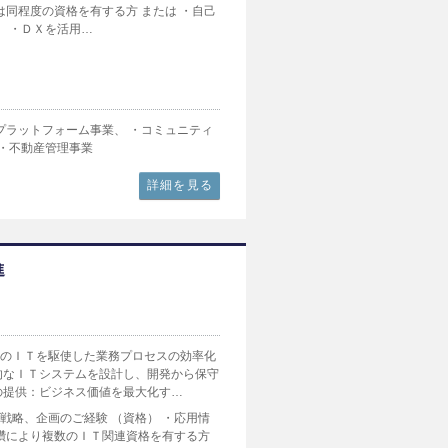
は同程度の資格を有する方 または ・自己
） ・ＤＸを活用…
プラットフォーム事業、 ・コミュニティ
 ・不動産管理事業
詳細を見る
進
端のＩＴを駆使した業務プロセスの効率化
的なＩＴシステムを設計し、開発から保守
の提供：ビジネス価値を最大化す…
Ｔ戦略、企画のご経験 （資格） ・応用情
研鑽により複数のＩＴ関連資格を有する方