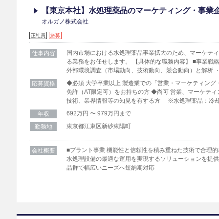
【東京本社】水処理薬品のマーケティング・事業
オルガノ株式会社
正社員
急募
国内市場における水処理薬品事業拡大のため、マーケテ
仕事内容
る業務をお任せします。 【具体的な職務内容】 ■事業戦
外部環境調査（市場動向、技術動向、競合動向）と解析 ・
◆必須 大学卒業以上 製造業での「営業・マーケティング
応募資格
免許（AT限定可）をお持ちの方 ◆尚可 営業、マーケテ
技術、業界情報等の知見を有する方 ※水処理薬品：冷却
692万円 〜 979万円まで
年収
東京都江東区新砂東陽町
勤務地
■プラント事業 機能性と信頼性を積み重ねた技術で合理的
会社概要
水処理設備の最適な運用を実現するソリューションを提供 
品群で幅広いニーズへ短納期対応