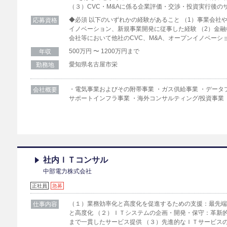
（３）CVC・M&Aに係る企業評価・交渉・投資実行後の
◆必須 以下のいずれかの経験があること （1）事業会社や
応募資格
イノベーション、新規事業開発に従事した経験 （2）金融
会社等において他社のCVC、M&A、オープンイノベーシ
500万円 〜 1200万円まで
年収
愛知県名古屋市栄
勤務地
・電気事業およびその附帯事業 ・ガス供給事業 ・データ
会社概要
サポートインフラ事業 ・海外コンサルティング/投資事業
社内ＩＴコンサル
中部電力株式会社
正社員
急募
（１）業務効率化と高度化を促進するための支援：最先
仕事内容
と高度化 （２）ＩＴシステムの企画・開発・保守：革新
まで一貫したサービス提供 （３）先進的なＩＴサービス