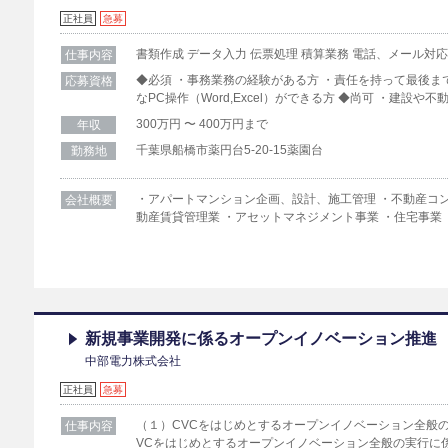
正社員
急募
書類作成 データ入力 伝票処理 積算業務 電話、メール対応
仕事内容
◆必須 ・事務業務の経験がある方 ・責任を持って最後ま
応募資格
なPC操作（Word,Excel）ができる方 ◆尚可 ・建設
300万円 〜 400万円まで
年収
千葉県船橋市薬円台5-20-15薬園台
勤務地
・アパートマンション企画、設計、施工管理 ・不動産コン
会社概要
動産賃貸管理業 ・アセットマネジメント事業 ・住宅事業
新規事業開発に係るオープンイノベーション推進
中部電力株式会社
正社員
急募
（１）CVCをはじめとするオープンイノベーション全般の
仕事内容
VCをはじめとするオープンイノベーション全般の実行に