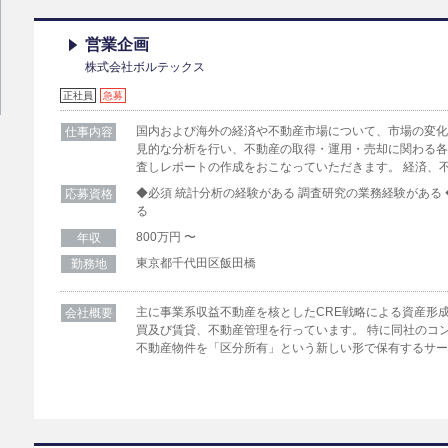
営業企画
株式会社ボルテックス
正社員
急募
国内および海外の経済や不動産市場について、市場の変
仕事内容
見的な分析を行い、不動産の取得・運用・売却に関わる
査しレポートの作成をおこなっていただきます。 経済、
◆必須 統計分析の経験がある 調査研究の業務経験がある
応募資格
る
800万円 〜
年収
東京都千代田区飯田橋
勤務地
主に事業系収益不動産を核としたCRE戦略による資産形
会社概要
買及び賃貸、不動産管理を行っています。 特に同社のコ
不動産物件を「区分所有」という新しい形で保有するサ