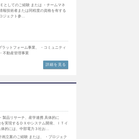
ＳＥとしてのご経験 または ・チームマネ
用情報技術者または同程度の資格を有する
プロジェクト参…
プラットフォーム事業、 ・コミュニティ
 ・不動産管理事業
詳細を見る
・製品リサーチ、産学連携 具体的に
決を実現するＤＸやシステム開発、ＩＴイ
具体的には、中部電力３社お…
計画立案のご経験 または、 ・プロジェク