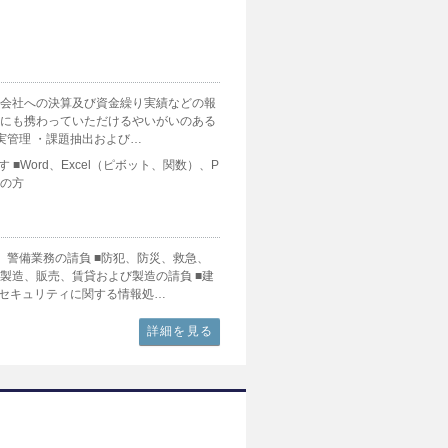
親会社への決算及び資金繰り実績などの報
務にも携わっていただけるやいがいのある
予実管理 ・課題抽出および…
■Word、Excel（ピボット、関数）、P
ちの方
、警備業務の請負 ■防犯、防災、救急、
製造、販売、賃貸および製造の請負 ■建
■セキュリティに関する情報処…
詳細を見る