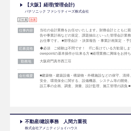
【大阪】経理(管理会計)
パナソニック ファシリティーズ株式会社
正社員
急募
当社の会計業務をお任せいたします。財務会計とともに
仕事内容
告や事業計画などの策定、課題抽出といった管理会計業
お仕事です。 ■管理会計 ・決算報告 ・事業計画策定 ・
◆必須 ご経験は不問です！ ITに長けている方歓迎します 
応募資格
owepointの基本操作が出来る方 ■経理業務に興味をお持
大阪府門真市西三荘
勤務地
■建築物・建築設備・構築物・外構施設などの保守、清掃
会社概要
安全、環境保全に関する、設備機器、システム等の開発、
設工事の企画、調査、測量、設計監理、施工管理の請負 
不動産/建設事務 人間力重視
株式会社アメニティジョイハウス