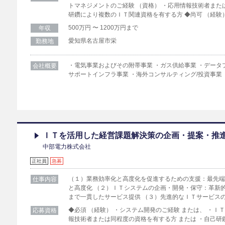
トマネジメントのご経験 （資格） ・応用情報技術者また
研鑽により複数のＩＴ関連資格を有する方 ◆尚可 （経験
500万円 〜 1200万円まで
年収
愛知県名古屋市栄
勤務地
・電気事業およびその附帯事業 ・ガス供給事業 ・データ
会社概要
サポートインフラ事業 ・海外コンサルティング/投資事業
ＩＴを活用した経営課題解決策の企画・提案・推
中部電力株式会社
正社員
急募
（１）業務効率化と高度化を促進するための支援：最先
仕事内容
と高度化 （２）ＩＴシステムの企画・開発・保守：革新
まで一貫したサービス提供 （３）先進的なＩＴサービス
◆必須 （経験） ・システム開発のご経験 または、 ・Ｉ
応募資格
報技術者または同程度の資格を有する方 または ・自己