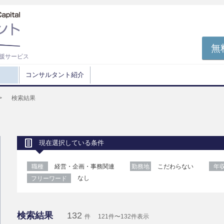
無
援サービス
コンサルタント紹介
検索結果
現在選択している条件
職種
経営・企画・事務関連
勤務地
こだわらない
年
なし
フリーワード
検索結果
132
件
121件〜132件表示