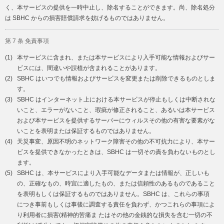
く、本サービスの提供を一時中止し、除名することができます。尚、除名処分
は SBHC からの損害賠償請求を妨げるものではありません。
第 7 条 免責事項
(1)
本サービスに含まれ、または本サービスにより入手可能な情報およびサー
ビスには、間違いや誤植が含まれることがあります。
(2)
SBHC はいつでも情報およびサービスを変更または削除できるものとしま
す。
(3)
SBHC はインターネット上における本サービスが停止もしくは中断されな
いこと、エラーがないこと、瑕疵が修正されること、あるいは本サービス
および本サービスを提供するサーバーにウィルスその他の有害な要素がな
いことを表明または保証するものではありません。
(4)
天災事変、原因不明のネットワーク障害その他の不可抗力により、本サー
ビスを提供できなかったときは、SBHC は一切その責を負わないものとし
ます。
(5)
SBHC は、本サービスにより入手可能なデータまたは情報が、正しいも
の、正確なもの、時宜に適したもの、または信頼性のあるものであること
を表明もしくは保証するものではありません。SBHC は、これらの事項
につき事前もしくは事後に調査する責任を負わず、かつこれらの事項によ
り利用者に損害(精神的苦痛ま たはその他の金銭的な損失を含む一切の不