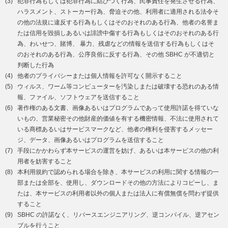
(3)
犯罪行為もしくは犯罪行為に結びつく行為、民事責任を発生させる行為、
ハラスメント、ストーカー行為、脅迫その他、利用者に適用される法令そ
の他の法規に違反する行為もしくはそのおそれのある行為、他者の名誉ま
たは信用を毀損しあるいは誹謗中傷する行為もしくはそのおそれのある行
為、わいせつ、賭博、 暴力、残虐などの情報を送信する行為もしくはそ
のおそれのある行為、公序良俗に反する行為、その他 SBHC が不適切と
判断した行為
(4)
他者のプライバシーまたは個人情報を許可なく開示すること
(5)
ウィルス、ワーム等コンピューターを汚染しまたは破壊する恐れのある情
報、ファイル、ソフトウェアを送信すること
(6)
著作権のある文書、画像あるいはプログラムであって使用許諾を得ていな
いもの、営業秘密その他財産的価値を有する機密情報、不法に使用されて
いる商標あるいはサービスマークなど、他者の権利を侵害するメッセー
ジ、データ、画像あるいはプログラムを送信すること
(7)
手段にかかわらず本サービスの運営を妨げ、あるいは本サービスの他の利
用者を妨害すること
(8)
本利用規約で認められる場合を除き、本サービスの利用に関する情報の一
部または全部を、使用し、ダウンロードその他の方法によりコピーし、ま
たは、本サービスの利用者以外の個人または法人に有償無償を問わず提供
すること
(9)
SBHC の許諾なく、リバースエンジニアリング、逆コンパイル、逆アセン
ブルを行うこと