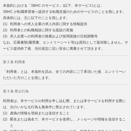
本規約における「SBHC のサービス」(以下、本サービス)とは、
SBHC が転職希望者へ提供する転職支援のためのサービスのことを指します。
具体的には、主に以下のことを指します。
(1)
利用者への求人企業の求人内容に関する情報提供
(2)
利用者との転職相談に関する面談の実施
(3)
求人企業への利用者の推薦および採用面接の日程調整等
なお、応募書類(履歴書、エントリーシート等)は原則として返却致しません。サ
ービス提供終了後、当社規定に従い安全に廃棄させて頂きます。
第 2 条 利用者
「利用者」とは、本規約を読み、全ての内容にご了承頂いた後、エントリーい
ただいた方のことを指します。
第 3 条 禁止行為
利用者は、本サービスの利用を申し込む際、または本サービスを利用する際に
は、次のいかなる行為も無条件に禁止されています。
(1)
虚偽の情報を登録または送信すること
(2)
匿名または偽名で、本サービスを使用し、メッセージや情報を送信するこ
と